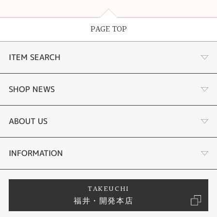
PAGE TOP
ITEM SEARCH
婚約指輪
SHOP NEWS
結婚指輪
ふくい時計宝石修理研究所
ABOUT US
セットリング
タケウチのこだわり
会社概要
INFORMATION
婚約ネックレス
プロポーズサポート
店舗情報
ご来店予約
TAKEUCHI
福井・開発本店
エタニティリング
ブランドリスト
お客様の声
特定商取引に関する表記