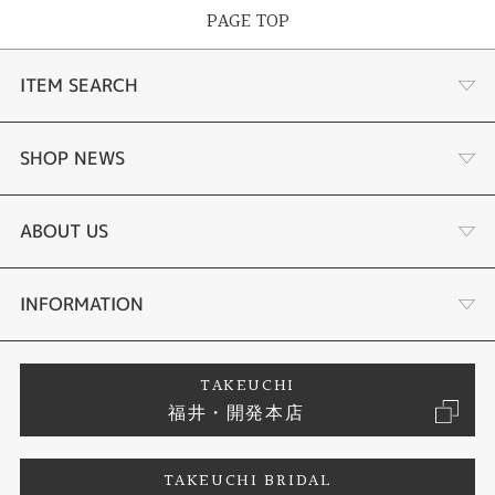
PAGE TOP
ITEM SEARCH
婚約指輪
SHOP NEWS
結婚指輪
ふくい時計宝石修理研究所
ABOUT US
セットリング
タケウチのこだわり
会社概要
INFORMATION
婚約ネックレス
プロポーズサポート
店舗情報
ご来店予約
TAKEUCHI
福井・開発本店
エタニティリング
ブランドリスト
お客様の声
特定商取引に関する表記
TAKEUCHI BRIDAL