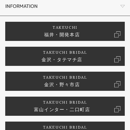
セットリング
タケウチのこだわり
会社概要
INFORMATION
婚約ネックレス
プロポーズサポート
店舗情報
ご来店予約
TAKEUCHI
福井・開発本店
エタニティリング
ブランドリスト
お客様の声
特定商取引に関する表記
TAKEUCHI BRIDAL
真珠
金沢・タテマチ店
ジュエリーリフォーム
お問い合わせ
プライバシーポリシー
TAKEUCHI BRIDAL
時計
金沢・野々市店
TAKEUCHI BRIDAL
富山インター・二口町店
TAKEUCHI BRIDAL