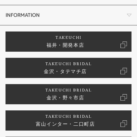
セットリング
タケウチのこだわり
会社概要
INFORMATION
婚約ネックレス
プロポーズサポート
店舗情報
ご来店予約
TAKEUCHI
福井・開発本店
エタニティリング
ブランドリスト
お客様の声
特定商取引に関する表記
TAKEUCHI BRIDAL
真珠
金沢・タテマチ店
ジュエリーリフォーム
お問い合わせ
プライバシーポリシー
TAKEUCHI BRIDAL
時計
金沢・野々市店
TAKEUCHI BRIDAL
富山インター・二口町店