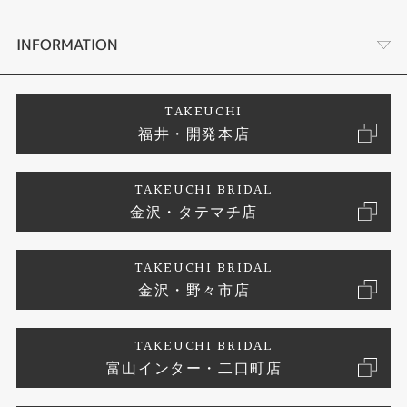
セットリング
タケウチのこだわり
会社概要
INFORMATION
婚約ネックレス
プロポーズサポート
店舗情報
ご来店予約
TAKEUCHI
福井・開発本店
エタニティリング
ブランドリスト
お客様の声
特定商取引に関する表記
TAKEUCHI BRIDAL
真珠
金沢・タテマチ店
ジュエリーリフォーム
お問い合わせ
プライバシーポリシー
TAKEUCHI BRIDAL
時計
金沢・野々市店
TAKEUCHI BRIDAL
富山インター・二口町店