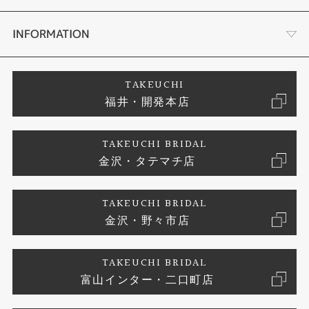
セットリング
タケウチのこだわり
会社概要
INFORMATION
婚約ネックレス
プロポーズサポート
店舗情報
ご来店予約
TAKEUCHI
福井・開発本店
エタニティリング
ブランドリスト
お客様の声
特定商取引に関する表記
TAKEUCHI BRIDAL
真珠
金沢・タテマチ店
ジュエリーリフォーム
お問い合わせ
プライバシーポリシー
TAKEUCHI BRIDAL
時計
金沢・野々市店
TAKEUCHI BRIDAL
富山インター・二口町店