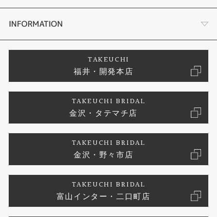
セットリング
タケウチのこだわり
会社概要
INFORMATION
婚約ネックレス
プロポーズサポート
店舗情報
ご来店予約
TAKEUCHI
福井・開発本店
エタニティリング
ブランドリスト
お客様の声
特定商取引に関する表記
TAKEUCHI BRIDAL
真珠
金沢・タテマチ店
ジュエリーリフォーム
お問い合わせ
プライバシーポリシー
TAKEUCHI BRIDAL
時計
金沢・野々市店
TAKEUCHI BRIDAL
富山インター・二口町店