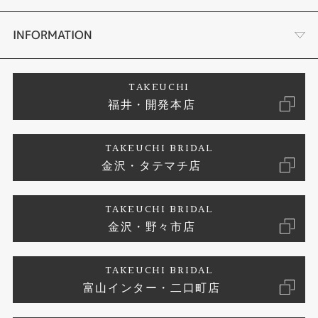
セットリング
タケウチのこだわり
会社概要
INFORMATION
婚約ネックレス
プロポーズサポート
店舗情報
ご来店予約
TAKEUCHI
福井・開発本店
エタニティリング
ブランドリスト
お客様の声
特定商取引に関する表記
TAKEUCHI BRIDAL
真珠
金沢・タテマチ店
ジュエリーリフォーム
お問い合わせ
プライバシーポリシー
TAKEUCHI BRIDAL
時計
金沢・野々市店
TAKEUCHI BRIDAL
富山インター・二口町店