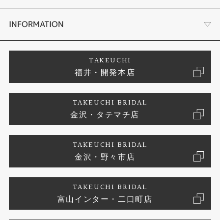
セットリング
タケウチのこだわり
会社概要
INFORMATION
婚約ネックレス
プロポーズサポート
店舗情報
ご来店予約
TAKEUCHI
福井・開発本店
エタニティリング
ブランドリスト
お客様の声
特定商取引に関する表記
TAKEUCHI BRIDAL
真珠
金沢・タテマチ店
ジュエリーリフォーム
お問い合わせ
プライバシーポリシー
TAKEUCHI BRIDAL
時計
金沢・野々市店
TAKEUCHI BRIDAL
富山インター・二口町店