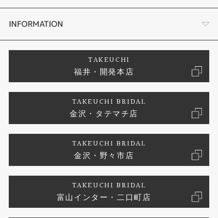
セットリング
タケウチのこだわり
会社概要
INFORMATION
婚約ネックレス
プロポーズサポート
店舗情報
ご来店予約
TAKEUCHI
福井・開発本店
エタニティリング
ブランドリスト
お客様の声
特定商取引に関する表記
TAKEUCHI BRIDAL
真珠
金沢・タテマチ店
ジュエリーリフォーム
お問い合わせ
プライバシーポリシー
TAKEUCHI BRIDAL
時計
金沢・野々市店
TAKEUCHI BRIDAL
富山インター・二口町店