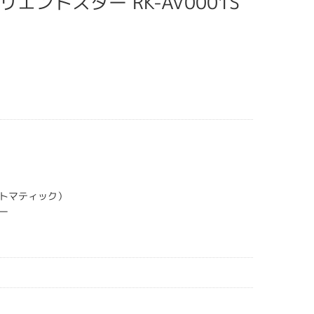
 オリエントスター RK-AV0001S
トマティック）
ー