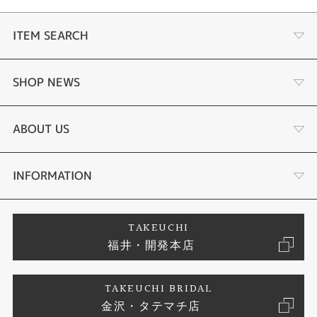
ITEM SEARCH
婚約指輪
SHOP NEWS
結婚指輪
ふくい時計宝石修理研究所
ABOUT US
セットリング
タケウチのこだわり
会社概要
INFORMATION
婚約ネックレス
プロポーズサポート
店舗情報
ご来店予約
TAKEUCHI
福井・開発本店
エタニティリング
ブランドリスト
お客様の声
特定商取引に関する表記
TAKEUCHI BRIDAL
真珠
金沢・タテマチ店
ジュエリーリフォーム
お問い合わせ
プライバシーポリシー