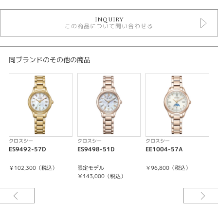
時計
INQUIRY
レディースウォッチ
この商品について問い合わせる
その他文字盤
金属ベルト
ソーラー電波
クロスシー
同ブランドのその他の商品
クロスシー ＞ basicコレクション
5気圧防水以下
レディース 腕時計
腕時計
xC
クロスシー
クロスシー
クロスシー
紹介文
ES9492-57D
ES9498-51D
EE1004-57A
E
パーフェックス搭載
￥102,300（税込）
限定モデル
￥96,800（税込）
日中米欧電波受信
￥143,000（税込）
受信局自動選択機能
定時受信機能
強制受信機能
衝撃検知機能