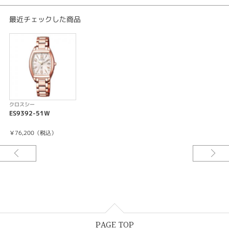
針自動補正機能
充電残量表示機能
最近チェックした商品
充電警告機能
過充電防止機能
ワールドタイム機能（24都市）
サマータイム機能
クロスシー
ES9392-51W
￥76,200（税込）
PAGE TOP