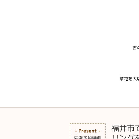
古
草花を大
福井市
- Present -
リング
来店予約特典