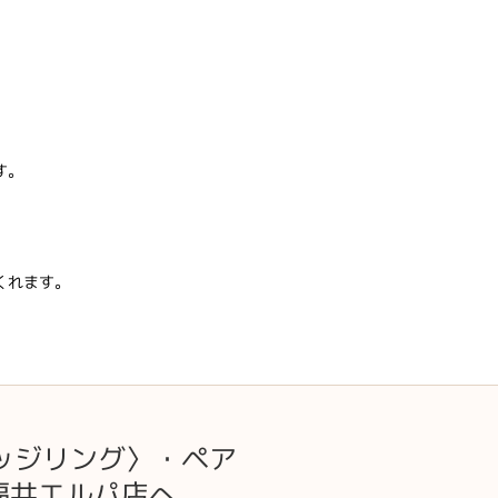
す。
くれます。
ッジリング〉・ペア
ル福井エルパ店へ