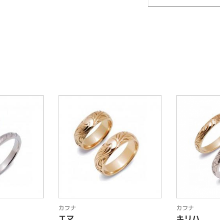
カフナ
カフナ
エマ
キリハ