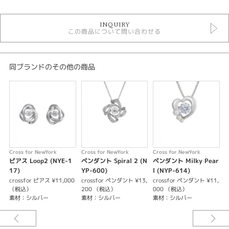
ファッションジュエリー
INQUIRY
ファッションジュエリー ＞ Cross For Dancing DIAMOND
この商品について問い合わせる
ファッションジュエリー ＞ Cross For Dancing DIAMOND ＞ crossfor ネ
ックレス
ファッションジュエリー ＞ ファッション ネックレス
同ブランドのその他の商品
石種
ダイヤモンド
紹介文
中石サイズpcs数：CFCZ2.5mm×1pcs
脇石サイズpcs数：3.5mm×10pcs、
Cross for NewYork
Cross for NewYork
Cross for NewYork
C
ピアス Loop2 (NYE-1
ペンダント Spiral 2 (N
ペンダント Milky Pear
17)
YP-600)
l (NYP-614)
Y
crossfor ピアス ¥11,000
crossfor ペンダント ¥13,
crossfor ペンダント ¥11,
c
（税込）
200 （税込）
000 （税込）
素材：シルバー
素材：シルバー
素材：シルバー