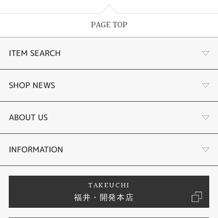
PAGE TOP
ITEM SEARCH
婚約指輪
SHOP NEWS
結婚指輪
ふくい時計宝石修理研究所
ABOUT US
セットリング
タケウチのこだわり
会社概要
INFORMATION
婚約ネックレス
プロポーズサポート
店舗情報
ご来店予約
TAKEUCHI
福井・開発本店
エタニティリング
ブランドリスト
お客様の声
特定商取引に関する表記