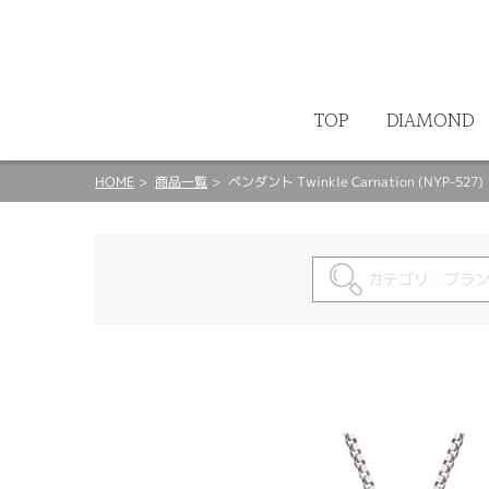
ート
TOP
DIAMOND
HOME
商品一覧
ペンダント Twinkle Carnation (NYP-527)