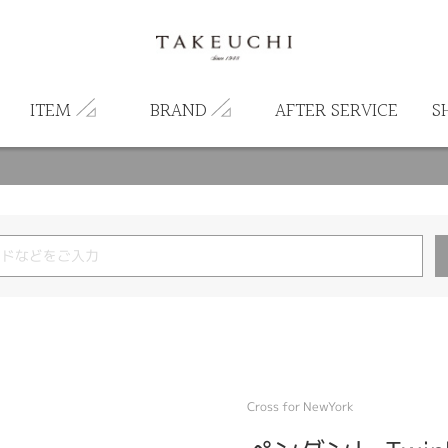
ITEM
BRAND
AFTER SERVICE
S
Cross for NewYork