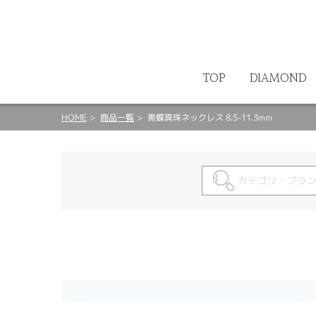
ート
TOP
DIAMOND
HOME
商品一覧
黒蝶真珠ネックレス 8.5-11.3mm