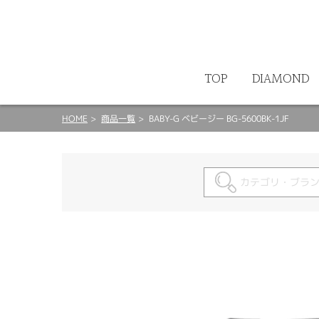
ート
TOP
DIAMOND
HOME
商品一覧
BABY-G ベビージー BG-5600BK-1JF