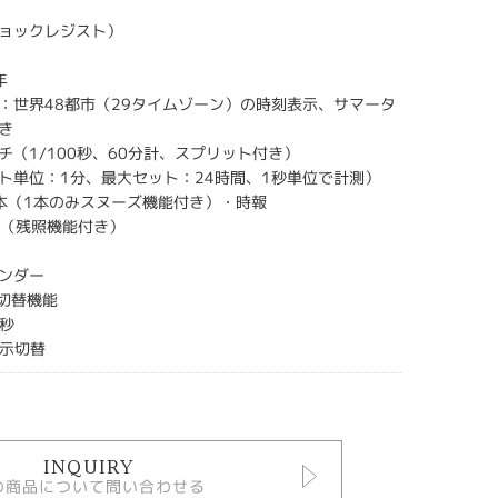
ョックレジスト）
年
：世界48都市（29タイムゾーン）の時刻表示、サマータ
き
チ（1/100秒、60分計、スプリット付き）
ト単位：1分、最大セット：24時間、1秒単位で計測）
本（1本のみスヌーズ機能付き）・時報
ト（残照機能付き）
ンダー
F切替機能
0秒
表示切替
INQUIRY
の商品について問い合わせる