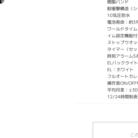
樹脂バンド
耐衝撃構造（シ
10気圧防水
電池寿命：約3
ワールドタイム
イム設定機能付
ストップウオッ
タイマー（セッ
時刻アラーム5
ELバックライ
EL：ホワイト
フルオートカレ
操作音ON/OF
平均月差：±3
12/24時間制
こ