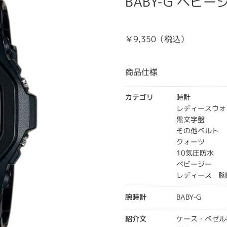
BABY-G ベビージ
￥9,350（税込）
商品仕様
カテゴリ
時計
レディースウォ
黒文字盤
その他ベルト
クォーツ
10気圧防水
ベビージー
レディース 腕
腕時計
BABY-G
紹介文
ケース・ベゼル