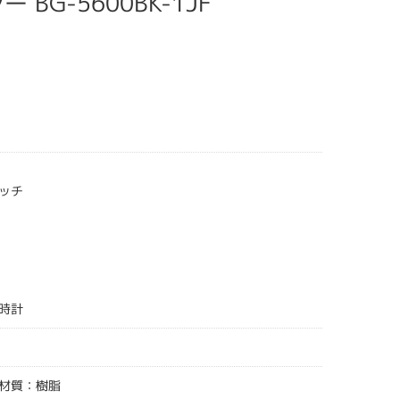
ー BG-5600BK-1JF
ッチ
時計
材質：樹脂