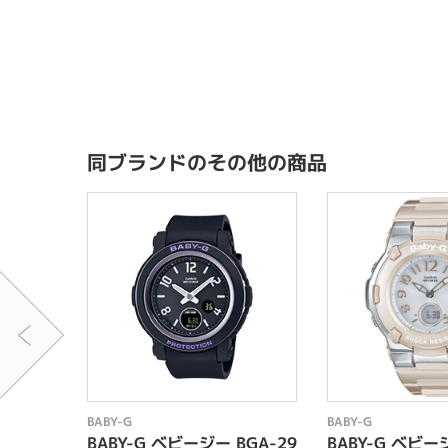
同ブランドのその他の商品
BABY-G
BABY-G
BABY-G ベビージー BGA-29
BABY-G ベビー