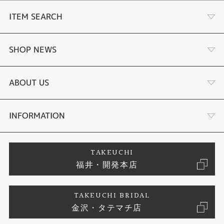
東京、ソウル、台北／ 日本の標準電波JJY40・JJY60
（ホノルル）、（アンカレジ）、バンクーバー、ロサンゼルス、エドモント
ITEM SEARCH
ン、デンバー、メキシコシティ、シカゴ、ニューヨーク、ハリファックス、
セントジョンズ／ アメリカの標準電波WWVB
リスボン、ロンドン、マドリード、パリ、ローマ、ベルリン、ストックホル
婚約指輪
SHOP NEWS
ム、アテネ、（モスクワ）／ イギリスの標準電波MSF・ドイツの標準電波D
CF77
香港、北京／ 中国の標準電波BPC
結婚指輪
ふくい時計宝石修理研究所
ABOUT US
※（ ）内の各都市は条件が良ければ受信する場合もあります。
電波受信機能：自動受信（最大6回／日、中国電波は最大5回／日）／手動受
信、
セットリング
タケウチのこだわり
会社概要
INFORMATION
＜日本＞ 受信電波：JJY、周波数：40kHz／60kHz（福島／九州両局対応モ
デル）
＜北米地域＞ 受信電波：WWVB、周波数：60kHz
婚約ネックレス
プロポーズサポート
店舗情報
ご来店予約
＜ヨーロッパ地域＞受信電波：MSF／DCF77、周波数：60kHz／77.5kHz
TAKEUCHI
＜中国＞ 受信電波：BPC、周波数：68.5kHz
福井・開発本店
＊ ホームタイム設定を受信可能な都市に設定すると、都市に合わせた局を受
エタニティリング
ブランドリスト
信します。尚、時差は選択した都市によって設定されます。
お客様の声
特定商取引に関する表記
TAKEUCHI BRIDAL
真珠
金沢・タテマチ店
ジュエリーリフォーム
お問い合わせ
プライバシーポリシー