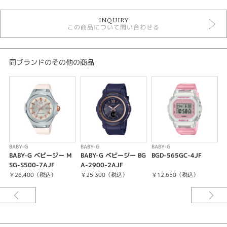
時計
INQUIRY
レディースウォッチ
この商品について問い合わせる
その他文字盤
その他ベルト
ソーラー電波
10気圧防水
同ブランドのその他の商品
ベビージー
レディース 腕時計
腕時計
BABY-G
紹介文
BABY-G
BABY-G
BABY-G
B
BABY-G ベビージー M
BABY-G ベビージー BG
BGD-565GC-4JF
B
ケース・ベゼル材質：樹脂
SG-S500-7AJF
A-2900-2AJF
樹脂バンド
￥26,400（税込）
￥25,300（税込）
￥12,650（税込）
耐衝撃構造（ショックレジスト）
10気圧防水
電波時計 日本・北米・ヨーロッパ・中国地域対応 MULTIBAND6
タフソーラー（ソーラー充電システム）
ワールドタイム：世界48都市（31タイムゾーン、サマータイム設定機能付