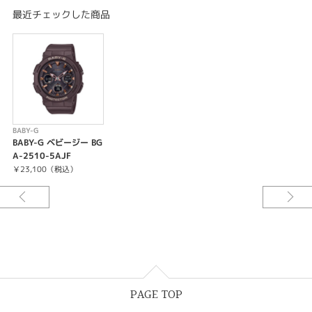
き）＋UTC（協定世界時）の時刻表示、ホームタイムの都市入替機能
最近チェックした商品
ストップウオッチ（1/100秒、60分計、スプリット付き）
タイマー（セット単位：1秒、最大セット：100分、1秒単位で計測）
時刻アラーム5本（カウントダウン機能付き）・時報
ダブルLEDライト：
文字板用LEDライト（フルオートライト、スーパーイルミネーター、残照機
能、残照時間切替（1.5秒/3秒）付き）、
LCD部用LEDバックライト（フルオートライト、スーパーイルミネーター、
残照機能、残照時間切替（1.5秒/3秒）付き）
LED：ホワイト
BABY-G
フルオートカレンダー
BABY-G ベビージー BG
操作音ON/OFF切替機能
A-2510-5AJF
パワーセービング機能（暗所では一定時間が経過すると表示を消して節電し
￥23,100（税込）
ます）
バッテリーインジケーター表示
フル充電時からソーラー発電無しの状態での駆動時間
機能使用の場合：約7ヵ月
パワーセービング状態の場合：約18ヵ月
※電波受信が行われない場合は、通常のクオーツ精度（平均月差±15秒）で
動作します。
12/24時間制表示切替
針退避機能（針が液晶表示と重なって見づらいときは、針を液晶表示の上か
PAGE TOP
ら一時的に退避させることができます）
ホームタイム都市（受信機能対応都市）／ 受信電波