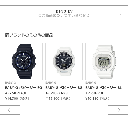
時計
INQUIRY
レディースウォッチ
この商品について問い合わせる
その他文字盤
その他ベルト
ソーラー電波
10気圧防水
同ブランドのその他の商品
ベビージー
レディース 腕時計
腕時計
BABY-G
紹介文
BABY-G
BABY-G
BABY-G
B
BABY-G ベビージー BG
BABY-G ベビージー BG
BABY-G ベビージー BL
ケース・ベゼル材質：樹脂
A-250-1AJF
A-310-7A2JF
X-560-7JF
X
樹脂バンド
¥14,300（税込）
￥16,500（税込）
¥10,450（税込）
¥
耐衝撃構造（ショックレジスト）
10気圧防水
電波時計 日本・北米・ヨーロッパ・中国地域対応 MULTIBAND6
タフソーラー（ソーラー充電システム）
ワールドタイム：世界48都市（31タイムゾーン、サマータイム設定機能付