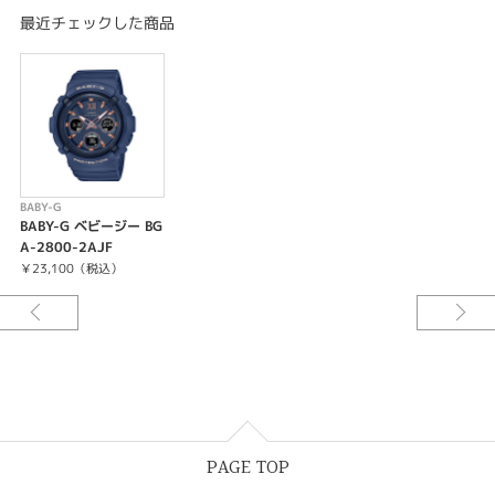
き）＋UTC（協定世界時）の時刻表示、ホームタイムの都市入替機能
最近チェックした商品
ストップウオッチ（1/100秒、60分計、スプリット付き）
タイマー（セット単位：1秒、最大セット：100分、1秒単位で計測）
時刻アラーム5本（カウントダウン機能付き）・時報
ダブルLEDライト：
文字板用LEDライト（フルオートライト、スーパーイルミネーター、残照機
能、残照時間切替（1.5秒/3秒）付き）、
LCD部用LEDバックライト（フルオートライト、スーパーイルミネーター、
残照機能、残照時間切替（1.5秒/3秒）付き）
LED：ホワイト
BABY-G
フルオートカレンダー
BABY-G ベビージー BG
操作音ON/OFF切替機能
A-2800-2AJF
パワーセービング機能（暗所では一定時間が経過すると表示を消して節電し
￥23,100（税込）
ます）
バッテリーインジケーター表示
フル充電時からソーラー発電無しの状態での駆動時間
機能使用の場合：約7ヵ月
パワーセービング状態の場合：約18ヵ月
※電波受信が行われない場合は、通常のクオーツ精度（平均月差±15秒）で
動作します。
12/24時間制表示切替
針退避機能（針が液晶表示と重なって見づらいときは、針を液晶表示の上か
PAGE TOP
ら一時的に退避させることができます）
ホームタイム都市（受信機能対応都市）／ 受信電波