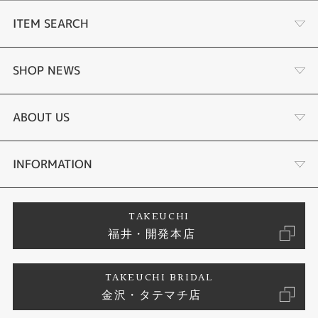
東京、ソウル、台北／ 日本の標準電波JJY40・JJY60
（ホノルル）、（アンカレジ）、バンクーバー、ロサンゼルス、エドモント
ITEM SEARCH
ン、デンバー、メキシコシティ、シカゴ、ニューヨーク、ハリファックス、
セントジョンズ／ アメリカの標準電波WWVB
リスボン、ロンドン、マドリード、パリ、ローマ、ベルリン、ストックホル
婚約指輪
SHOP NEWS
ム、アテネ、（モスクワ）／ イギリスの標準電波MSF・ドイツの標準電波D
CF77
香港、北京／ 中国の標準電波BPC
結婚指輪
ふくい時計宝石修理研究所
ABOUT US
※（ ）内の各都市は条件が良ければ受信する場合もあります。
電波受信機能：自動受信（最大6回／日、中国電波は最大5回／日）／手動受
信、
セットリング
タケウチのこだわり
会社概要
INFORMATION
＜日本＞ 受信電波：JJY、周波数：40kHz／60kHz（福島／九州両局対応モ
デル）
＜北米地域＞ 受信電波：WWVB、周波数：60kHz
婚約ネックレス
プロポーズサポート
店舗情報
ご来店予約
＜ヨーロッパ地域＞受信電波：MSF／DCF77、周波数：60kHz／77.5kHz
TAKEUCHI
＜中国＞ 受信電波：BPC、周波数：68.5kHz
福井・開発本店
＊ ホームタイム設定を受信可能な都市に設定すると、都市に合わせた局を受
エタニティリング
ブランドリスト
信します。尚、時差は選択した都市によって設定されます。
お客様の声
特定商取引に関する表記
TAKEUCHI BRIDAL
真珠
金沢・タテマチ店
ジュエリーリフォーム
お問い合わせ
プライバシーポリシー