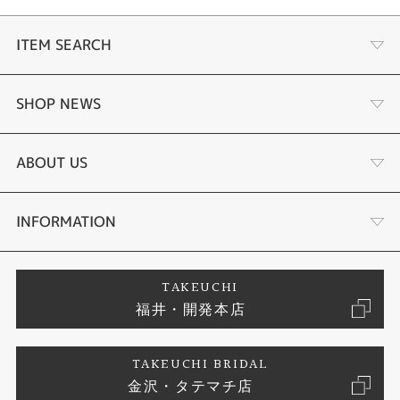
ITEM SEARCH
婚約指輪
SHOP NEWS
結婚指輪
ふくい時計宝石修理研究所
ABOUT US
セットリング
タケウチのこだわり
会社概要
INFORMATION
婚約ネックレス
プロポーズサポート
店舗情報
ご来店予約
TAKEUCHI
福井・開発本店
エタニティリング
ブランドリスト
お客様の声
特定商取引に関する表記
TAKEUCHI BRIDAL
真珠
金沢・タテマチ店
ジュエリーリフォーム
お問い合わせ
プライバシーポリシー