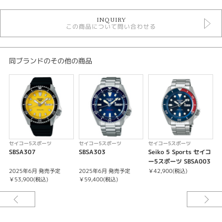
時計
INQUIRY
黒文字盤
この商品について問い合わせる
革ベルト
その他ベルト
10気圧防水
メンズ 腕時計
同ブランドのその他の商品
セイコー5スポーツ
性別
メンズ
腕時計
セイコー5スポーツ
セイコー5スポーツ
セイコー5スポーツ
SEIKO 5 SPORTS
SBSA307
SBSA303
Seiko 5 Sports セイコ
S
ー5スポーツ SBSA003
紹介文
2025年6月 発売予定
2025年6月 発売予定
￥42,900(税込)
￥
￥53,900(税込)
￥59,400(税込)
キャリバーNo/4R36
メカニカル 自動巻（手巻つき）
日差＋45秒～－35秒
最大巻上時約41時間持続