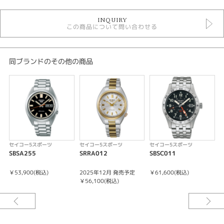
時計
INQUIRY
メンズウォッチ
この商品について問い合わせる
10気圧防水
メンズ 腕時計
セイコー5スポーツ
同ブランドのその他の商品
性別
メンズ
腕時計
SEIKO 5 SPORTS
セイコー5スポーツ
セイコー5スポーツ
セイコー5スポーツ
紹介文
SBSA255
SRRA012
SBSC011
S
キャリバーNo/4R36
￥53,900(税込)
2025年12月 発売予定
￥61,600(税込)
￥
メカニカル 自動巻（手巻つき）
￥56,100(税込)
日差＋45秒～－35秒
最大巻上時約41時間持続
24石
秒針停止機能