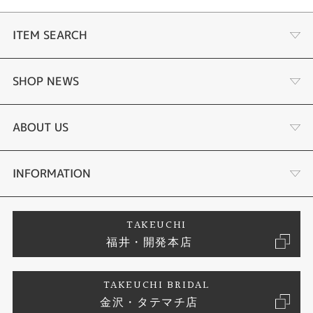
ITEM SEARCH
婚約指輪
SHOP NEWS
結婚指輪
ふくい時計宝石修理研究所
ABOUT US
セットリング
タケウチのこだわり
会社概要
INFORMATION
婚約ネックレス
プロポーズサポート
店舗情報
ご来店予約
TAKEUCHI
福井・開発本店
エタニティリング
ブランドリスト
お客様の声
特定商取引に関する表記
TAKEUCHI BRIDAL
真珠
金沢・タテマチ店
ジュエリーリフォーム
お問い合わせ
プライバシーポリシー