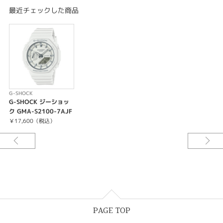
き）＋UTC（協定世界時）の時刻表示
最近チェックした商品
ストップウオッチ（1/100秒（1時間未満）／1秒（1時間以上）、24時間
計、スプリット付き）
タイマー（セット単位：1秒、最大セット：24時間、1秒単位で計測）
時刻アラーム5本・時報
ダブルLEDライト：文字板用LEDライト（スーパーイルミネーター、残照機
能、残照時間切替（1.5秒/3秒）付き）、LCD部用LEDバックライト（スーパ
ーイルミネーター、残照機能、残照時間切替（1.5秒/3秒）付き）
LED：ホワイト
フルオートカレンダー
G-SHOCK
操作音ON/OFF切替機能
G-SHOCK ジーショッ
平均月差：±15秒
ク GMA-S2100-7AJF
12/24時間制表示切替
￥17,600（税込）
針退避機能（針が液晶表示と重なって見づらいときは、針を液晶表示の上か
ら一時的に退避させることができます）
PAGE TOP