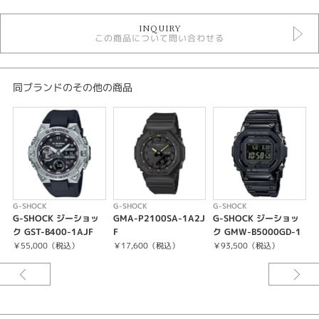
時計
INQUIRY
レディースウォッチ
この商品について問い合わせる
白文字盤
その他ベルト
クォーツ
20気圧防水
同ブランドのその他の商品
ジーショック
レディース 腕時計
腕時計
G-SHOCK
紹介文
G-SHOCK
G-SHOCK
G-SHOCK
G
G-SHOCK ジーショッ
GMA-P2100SA-1A2J
G-SHOCK ジーショッ
ケース・ベゼル材質：カーボン／樹脂
ク GST-B400-1AJF
F
ク GMW-B5000GD-1
ク
樹脂バンド
JF
￥55,000（税込）
￥17,600（税込）
￥93,500（税込）
耐衝撃構造（ショックレジスト）
カーボンコアガード構造
20気圧防水
電池寿命：約3年
ワールドタイム：世界48都市（31タイムゾーン、サマータイム設定機能付