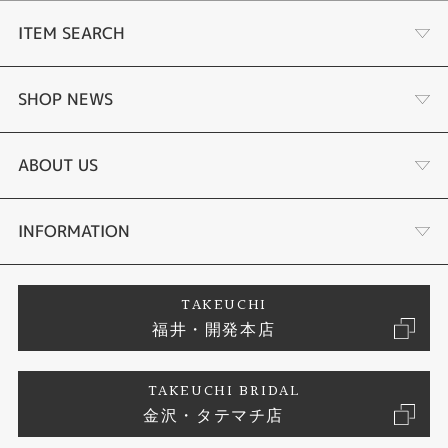
ITEM SEARCH
婚約指輪
SHOP NEWS
結婚指輪
ふくい時計宝石修理研究所
ABOUT US
セットリング
タケウチのこだわり
会社概要
INFORMATION
婚約ネックレス
プロポーズサポート
店舗情報
ご来店予約
TAKEUCHI
福井・開発本店
エタニティリング
ブランドリスト
お客様の声
特定商取引に関する表記
TAKEUCHI BRIDAL
真珠
金沢・タテマチ店
ジュエリーリフォーム
お問い合わせ
プライバシーポリシー