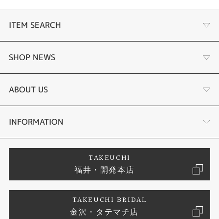
ITEM SEARCH
婚約指輪
SHOP NEWS
結婚指輪
ふくい時計宝石修理研究所
ABOUT US
セットリング
タケウチのこだわり
会社概要
INFORMATION
婚約ネックレス
プロポーズサポート
店舗情報
ご来店予約
TAKEUCHI
福井・開発本店
エタニティリング
ブランドリスト
お客様の声
特定商取引に関する表記
TAKEUCHI BRIDAL
真珠
金沢・タテマチ店
ジュエリーリフォーム
お問い合わせ
プライバシーポリシー