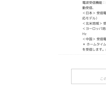
電波受信機能：
動受信、
＜日本＞ 受信電
応モデル）
＜北米地域＞ 受
＜ヨーロッパ地域
Hz
＜中国＞ 受信電
＊ ホームタイ
を受信します。
こ