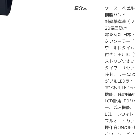
紹介文
ケース・ベゼル
樹脂バンド
耐衝撃構造（シ
20気圧防水
電波時計 日本・
タフソーラー（
ワールドタイム
付き）＋UTC
ストップウオッ
タイマー（セッ
時刻アラーム5
ダブルLEDライ
文字板用LED
機能、残照時間
LCD部用LE
ー、残照機能、
LED：ホワイト
フルオートカレ
操作音ON/OF
パワーセービン