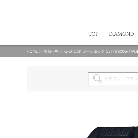
ート
TOP
DIAMOND
HOME
商品一覧
G-SHOCK ジーショック GST-W300G-1A9J