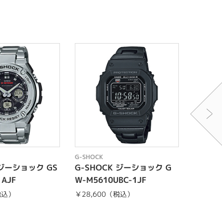
G-SHOCK
G-SHOCK
 ジーショック GS
G-SHOCK ジーショック G
G-SH
1AJF
W-M5610UBC-1JF
A-P21
税込）
￥28,600（税込）
￥17,6