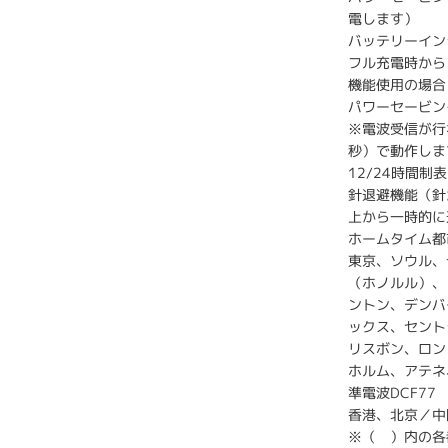
電します）
バッテリーイン
フル充電時から
機能使用の場合
パワーセービン
※電波受信が行
秒）で動作しま
12/24時間制
針退避機能（針
上から一時的に
ホームタイム都
東京、ソウル、台
（ホノルル）、
ントン、デンバ
ックス、セント
リスボン、ロン
ホルム、アテネ
準電波DCF77
香港、北京／中
※（ ）内の各