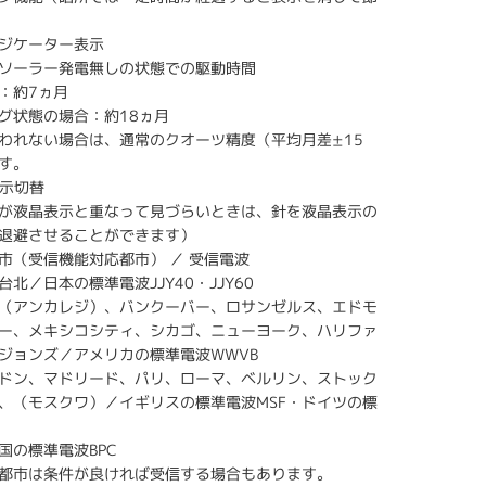
ジケーター表示
ソーラー発電無しの状態での駆動時間
：約7ヵ月
グ状態の場合：約18ヵ月
われない場合は、通常のクオーツ精度（平均月差±15
す。
表示切替
が液晶表示と重なって見づらいときは、針を液晶表示の
退避させることができます）
市（受信機能対応都市） ／ 受信電波
北／日本の標準電波JJY40・JJY60
（アンカレジ）、バンクーバー、ロサンゼルス、エドモ
ー、メキシコシティ、シカゴ、ニューヨーク、ハリファ
ジョンズ／アメリカの標準電波WWVB
ドン、マドリード、パリ、ローマ、ベルリン、ストック
、（モスクワ）／イギリスの標準電波MSF・ドイツの標
国の標準電波BPC
都市は条件が良ければ受信する場合もあります。