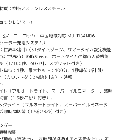
材質：樹脂／ステンレススチール
ョックレジスト）
北米・ヨーロッパ・中国地域対応 MULTIBAND6
ソーラー充電システム）
：世界48都市（31タイムゾーン、サマータイム設定機能
（協定世界時）の時刻表示、ホームタイムの都市入替機能
チ（1/100秒、60分計、スプリット付き）
ト単位：1秒、最大セット：100分、1秒単位で計測）
本（カウントダウン機能付き）・時報
ト：
ライト（フルオートライト、スーパーイルミネーター、残照
切替（1.5秒/3秒）付き）、
Dバックライト（フルオートライト、スーパーイルミネータ
残照時間切替（1.5秒/3秒）付き）
ンダー
F切替機能
グ機能（暗所では一定時間が経過すると表示を消して節