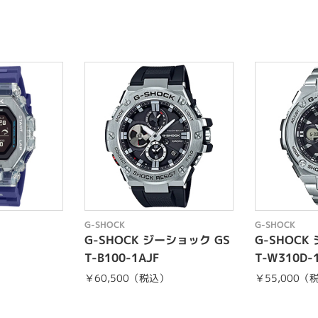
G-SHOCK
G-SHOCK
G-SHOCK ジーショック GS
G-SHOCK
T-B100-1AJF
T-W310D-
￥60,500（税込）
￥55,000（