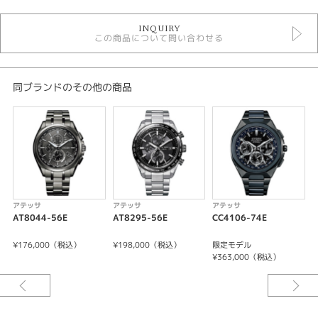
時計
INQUIRY
メンズウォッチ
この商品について問い合わせる
白文字盤
金属ベルト
ソーラー電波
10気圧防水
同ブランドのその他の商品
アテッサ
メンズ 腕時計
性別
メンズ
腕時計
アテッサ
アテッサ
アテッサ
AT8044-56E
AT8295-56E
CC4106-74E
A
ATTESA
¥176,000（税込）
¥198,000（税込）
限定モデル
¥
紹介文
¥363,000（税込）
キャリバーNo/H149
精度:±15秒／月（非受信時）