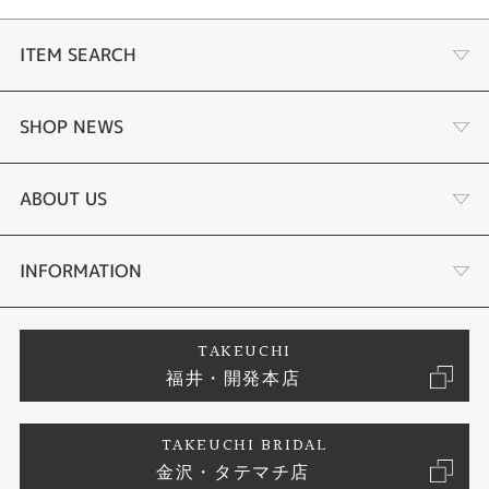
ITEM SEARCH
婚約指輪
SHOP NEWS
結婚指輪
ふくい時計宝石修理研究所
ABOUT US
セットリング
タケウチのこだわり
会社概要
INFORMATION
婚約ネックレス
プロポーズサポート
店舗情報
ご来店予約
TAKEUCHI
福井・開発本店
エタニティリング
ブランドリスト
お客様の声
特定商取引に関する表記
TAKEUCHI BRIDAL
真珠
金沢・タテマチ店
ジュエリーリフォーム
お問い合わせ
プライバシーポリシー