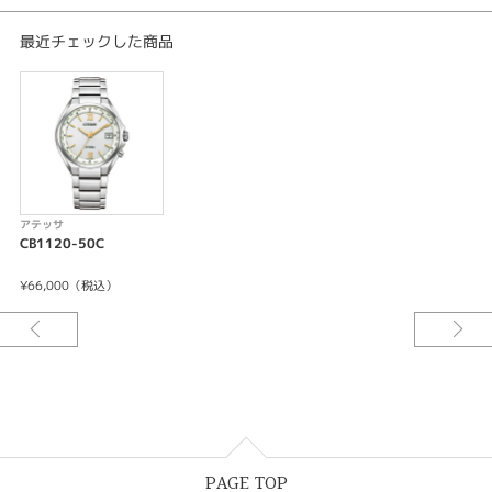
重量:85g
厚み:9.3mm
最近チェックした商品
ケースサイズ(横幅):38.0mm
ケース:スーパーチタニウム
表面処理:デュラテクトチタンカーバイト(シルバー色)
ガラス:サファイアガラス（無反射コーティング）
バンド:三ツ折れプッシュタイプ
＜機能特長＞
-充電残量表示機能
-充電警告機能
アテッサ
-過充電防止機能
CB1120-50C
-パワーセーブ機能
-フル充電時約2年可動(パワーセーブ作動時)
¥66,000（税込）
-日中米欧電波受信
-受信局自動選択機能
-定時受信機能
-強制受信機能
-パーペチュアルカレンダー
-日付表示
-ダイレクトフライト
-ワールドタイム機能(26時差)
-サマータイム機能
PAGE TOP
-パーフェックス(JIS1種耐磁、衝撃検知機能、針自動補正機能)