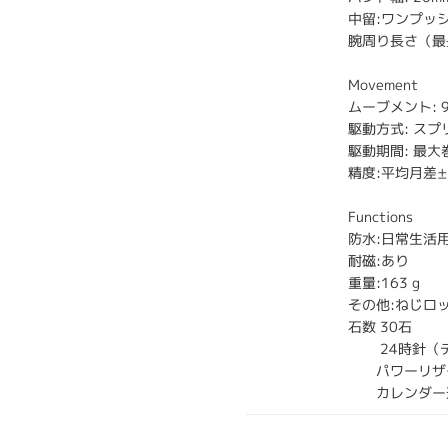
中留:ワンプッ
腕周り長さ（最長
Movement
ムーブメント: 9R6
駆動方式: ス
駆動期間: 最大
精度:平均月差
Functions
防水:日常生活
耐磁:あり
重量:163 g
その他:ねじロ
石数 30石
24時針（デ
パワーリザー
カレンダー連