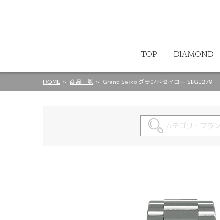
ート
TOP
DIAMOND
HOME
商品一覧
Grand Seiko グランドセイコー SBGE279