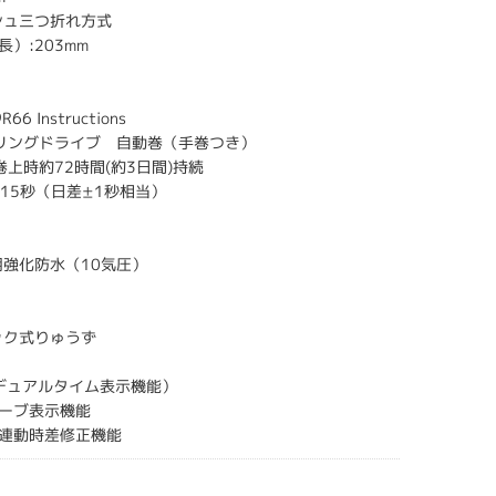
シュ三つ折れ方式
）:203mm
6 Instructions
プリングドライブ 自動巻（手巻つき）
巻上時約72時間(約3日間)持続
±15秒（日差±1秒相当）
用強化防水（10気圧）
ック式りゅうず
ュアルタイム表示機能）
ブ表示機能
動時差修正機能