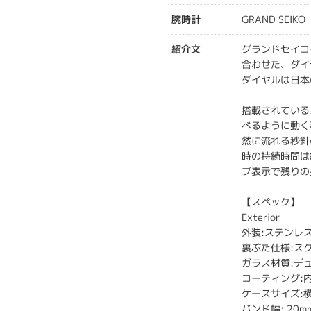
腕時計
GRAND SEIKO
紹介文
グランドセイコ
合わせた、ダイ
ダイヤルは日本
搭載されている
べるように動く
然に流れる秒針
時の持続時間は
ブ表示で残りの
【スペック】
Exterior
外装:ステンレ
裏ぶた仕様:ス
ガラス材質:デ
コーティング:
ケースサイズ:横 4
バンド幅: 20m