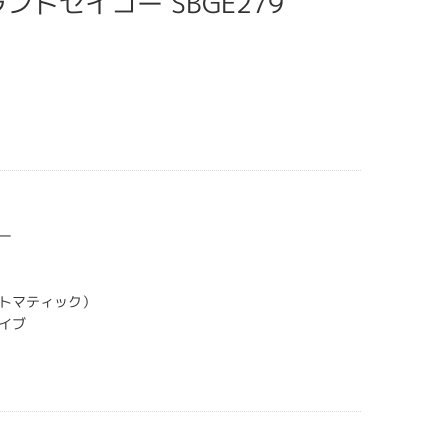
 グランドセイコー SBGE279
ー
トマティック）
イブ