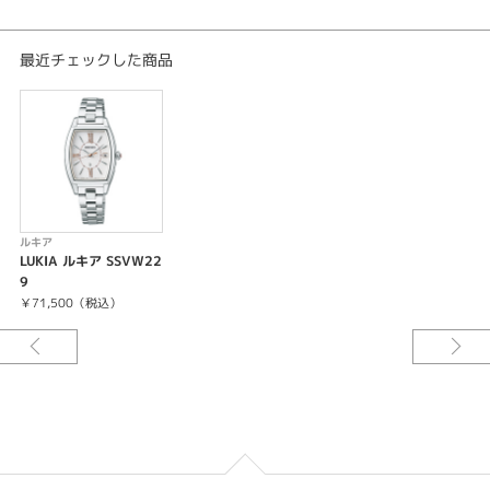
過充電防止機能
即スタート機能
パワーセーブ機能
最近チェックした商品
フルオートカレンダー機能（2099年12月31日まで）
電波修正機能（日本・中国・アメリカ・ドイツの標準電波を受信）
自動受信機能
強制受信機能
受信結果表示機能
時差修正機能
針位置自動修正機能
カレンダー（日付）機能つき
ルキア
LUKIA ルキア SSVW22
9
￥71,500（税込）