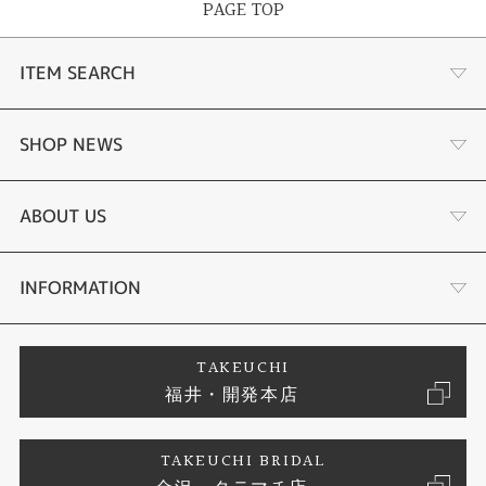
PAGE TOP
ITEM SEARCH
婚約指輪
SHOP NEWS
結婚指輪
ふくい時計宝石修理研究所
ABOUT US
セットリング
タケウチのこだわり
会社概要
INFORMATION
婚約ネックレス
プロポーズサポート
店舗情報
ご来店予約
TAKEUCHI
福井・開発本店
エタニティリング
ブランドリスト
お客様の声
特定商取引に関する表記
TAKEUCHI BRIDAL
真珠