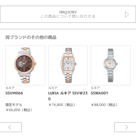
時計
INQUIRY
レディースウォッチ
この商品について問い合わせる
白文字盤
金属ベルト
ソーラー電波
10気圧防水
同ブランドのその他の商品
ルキア
レディース 腕時計
腕時計
LUKIA
紹介文
ルキア
ルキア
ルキア
SSVM066
LUKIA ルキア SSVW23
SSWA001
キャリバーNo/1B32
0
7
限定モデル
￥74,800（税込）
￥88,000（税込）
ソーラー電波修正
￥66,000（税込）
非受信時平均月差±15秒
フル充電時約6ヶ月間 パワーセーブ時約1.5年
4石