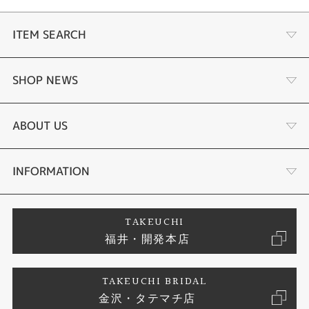
ITEM SEARCH
婚約指輪
SHOP NEWS
結婚指輪
ふくい時計宝石修理研究所
ABOUT US
セットリング
タケウチのこだわり
会社概要
INFORMATION
婚約ネックレス
プロポーズサポート
店舗情報
ご来店予約
TAKEUCHI
福井・開発本店
エタニティリング
ブランドリスト
お客様の声
特定商取引に関する表記
TAKEUCHI BRIDAL
真珠
金沢・タテマチ店
ジュエリーリフォーム
お問い合わせ
プライバシーポリシー