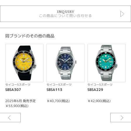
時計
INQUIRY
メンズウォッチ
この商品について問い合わせる
黒文字盤
金属ベルト
自動巻き（オートマティック）
10気圧防水
同ブランドのその他の商品
メンズ 腕時計
手巻き
セイコー5スポーツ
性別
メンズ
セイコー5スポーツ
セイコー5スポーツ
セイコー5スポーツ
腕時計
SBSA307
SBSA113
SBSA229
S
SEIKO 5 SPORTS
2025年6月 発売予定
￥40,700(税込)
￥42,900(税込)
￥
￥53,900(税込)
紹介文
キャリバーNo/4R36
メカニカル 自動巻（手巻つき）