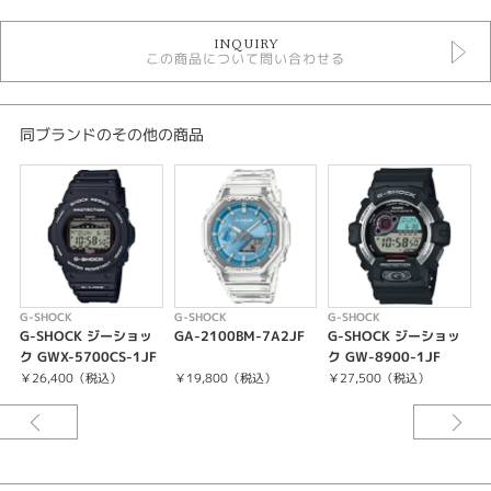
時計
INQUIRY
メンズウォッチ
この商品について問い合わせる
その他文字盤
その他ベルト
ソーラー電波
20気圧防水
同ブランドのその他の商品
ジーショック
メンズ 腕時計
性別
メンズ
腕時計
G-SHOCK
G-SHOCK
G-SHOCK
G
G-SHOCK ジーショッ
GA-2100BM-7A2JF
G-SHOCK ジーショッ
G-SHOCK
ク GWX-5700CS-1JF
ク GW-8900-1JF
￥26,400（税込）
￥19,800（税込）
￥27,500（税込）
紹介文
ケース・ベゼル材質：ステンレススチール／樹脂（バイオマスプラスチッ
ク）
樹脂バンド（バイオマスプラスチック）