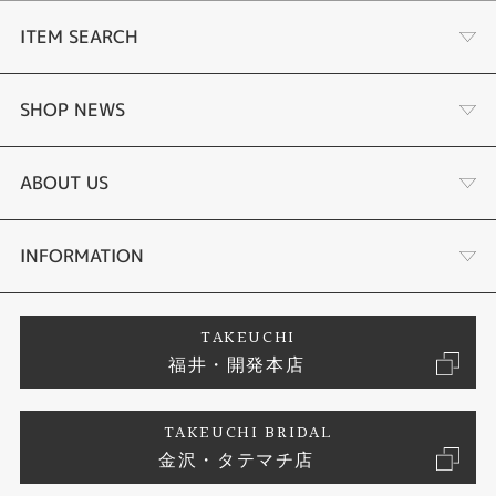
日付表示（月/日表示入替）
ITEM SEARCH
曜日表示（英・西・仏・独・伊・露の6ヵ国語切替）
ホームタイム都市 （受信機能対応都市） ／受信電波
東京、ソウル、台北 ／日本の標準電波 JJY40・JJY60
（ホノルル）、（アンカレジ）、バンクーバー、ロサンゼルス、エドモント
婚約指輪
SHOP NEWS
ン、デンバー、メキシコシティ、シカゴ、マイアミ、トロント、ニューヨー
ク、ハリファックス、セントジョンズ ／アメリカの標準電波 WWVB
リスボン、ロンドン、マドリード、パリ、ローマ、ベルリン、ストックホル
結婚指輪
ふくい時計宝石修理研究所
ABOUT US
ム、アテネ、（モスクワ） ／イギリスの標準電波 MSF・ドイツの標準電波
DCF77
香港、北京 ／中国の標準電波 BPC
セットリング
タケウチのこだわり
※（ ）内の各都市は条件が良ければ受信する場合もあります。
会社概要
INFORMATION
電波受信機能：自動受信（最大6回／日、中国電波は最大5回／日）／手動受
信、
＜日本＞ 受信電波：JJY、周波数：40kHz／60kHz（福島／九州両局対応モ
婚約ネックレス
プロポーズサポート
店舗情報
ご来店予約
TAKEUCHI
デル）
＜北米地域＞ 受信電波：WWVB、周波数：60kHz
福井・開発本店
＜ヨーロッパ地域＞受信電波：MSF／DCF77、周波数：60kHz／77.5kHz
エタニティリング
ブランドリスト
お客様の声
特定商取引に関する表記
＜中国＞ 受信電波：BPC、周波数：68.5kHz
＊ ホームタイム設定を受信可能な都市に設定すると、都市に合わせた局を受
TAKEUCHI BRIDAL
信します。尚、時差は選択した都市によって設定されます
真珠
金沢・タテマチ店
ジュエリーリフォーム
お問い合わせ
プライバシーポリシー