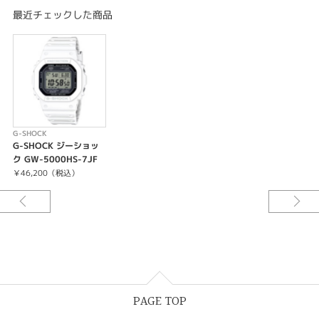
耐衝撃構造（ショックレジスト）
最近チェックした商品
20気圧防水
電波時計 日本・北米・ヨーロッパ・中国地域対応 MULTIBAND6
タフソーラー（ソーラー充電システム）
ワールドタイム5本：世界48都市（31タイムゾーン）＋UTC（協定世界時）
の時刻表示、ホームタイムの都市入替機能付き
ストップウオッチ（1/100秒（1時間未満）／1秒（1時間以上）、24時間
計、スプリット付き）
タイマー（セット単位：1秒、最大セット：24時間、1秒単位で計測）
時刻アラーム5本（1本のみスヌーズ機能付き）・時報
G-SHOCK
LEDバックライト（フルオートライト、スーパーイルミネーター、残照機
G-SHOCK ジーショッ
能、残照時間切替（1.5秒/3秒）付き）
ク GW-5000HS-7JF
LED：ホワイト
￥46,200（税込）
フルオートカレンダー
操作音ON/OFF切替機能
パワーセービング機能（暗所では一定時間が経過すると表示を消して節電し
ます）
バッテリーインジケーター表示
フル充電時からソーラー発電無しの状態での駆動時間
機能使用の場合：約10ヵ月
パワーセービング状態の場合：約22ヵ月
※電波受信が行われない場合は、通常のクオーツ精度（平均月差±15秒）で
PAGE TOP
動作します。
12/24時間制表示切替