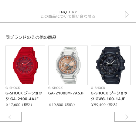
時計
INQUIRY
メンズウォッチ
この商品について問い合わせる
その他文字盤
その他ベルト
クォーツ
20気圧防水
同ブランドのその他の商品
ジーショック
メンズ 腕時計
性別
メンズ
腕時計
G-SHOCK
G-SHOCK
G-SHOCK
G
G-SHOCK ジーショッ
GA-2100BM-7A5JF
G-SHOCK ジーショッ
G-SHOCK
ク GA-2100-4AJF
ク GWG-100-1AJF
ク
A
￥17,600（税込）
￥19,800（税込）
￥59,400（税込）
紹介文
ケース・ベゼル材質：カーボン／樹脂
樹脂バンド
耐衝撃構造（ショックレジスト）