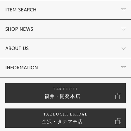
ITEM SEARCH
婚約指輪
SHOP NEWS
結婚指輪
ふくい時計宝石修理研究所
ABOUT US
セットリング
タケウチのこだわり
会社概要
INFORMATION
婚約ネックレス
プロポーズサポート
店舗情報
ご来店予約
TAKEUCHI
福井・開発本店
エタニティリング
ブランドリスト
お客様の声
特定商取引に関する表記
TAKEUCHI BRIDAL
真珠
金沢・タテマチ店
ジュエリーリフォーム
お問い合わせ
プライバシーポリシー