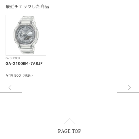
カーボンコアガード構造
最近チェックした商品
20気圧防水
電池寿命：約3年
ワールドタイム：世界48都市（31タイムゾーン、サマータイム設定機能付
き）＋UTC（協定世界時）の時刻表示
ストップウオッチ（1/100秒（1時間未満）／1秒（1時間以上）、24時間
計、スプリット付き）
タイマー（セット単位：1秒、最大セット：24時間、1秒単位で計測）
時刻アラーム5本・時報
ダブルLEDライト：
G-SHOCK
文字板用LEDライト（スーパーイルミネーター、残照機能、残照時間切替
GA-2100BM-7A8JF
（1.5秒/3秒）付き）、
LCD部用LEDバックライト（スーパーイルミネーター、残照機能、残照時間
￥19,800（税込）
切替（1.5秒/3秒）付き）
LED：ホワイト
フルオートカレンダー
操作音ON/OFF切替機能
平均月差：±15秒
12/24時間制表示切替
針退避機能（針が液晶表示と重なって見づらいときは、針を液晶表示の上か
ら一時的に退避させることができます）
PAGE TOP