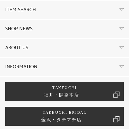
ITEM SEARCH
婚約指輪
SHOP NEWS
結婚指輪
ふくい時計宝石修理研究所
ABOUT US
セットリング
タケウチのこだわり
会社概要
INFORMATION
婚約ネックレス
プロポーズサポート
店舗情報
ご来店予約
TAKEUCHI
福井・開発本店
エタニティリング
ブランドリスト
お客様の声
特定商取引に関する表記
TAKEUCHI BRIDAL
真珠
金沢・タテマチ店
ジュエリーリフォーム
お問い合わせ
プライバシーポリシー