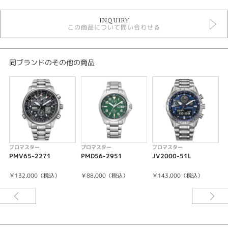
時計
INQUIRY
メンズウォッチ
この商品について問い合わせる
黒文字盤
金属ベルト
ソーラー電波
20気圧防水
同ブランドのその他の商品
メンズ 腕時計
プロマスター
性別
メンズ
腕時計
プロマスター
プロマスター
プロマスター
PMV65-2271
PMD56-2951
JV2000-51L
C
プロマスター
￥132,000（税込）
￥88,000（税込）
￥143,000（税込）
紹介文
キャリバーNo/H100
精度:±15秒／月(非受信時)