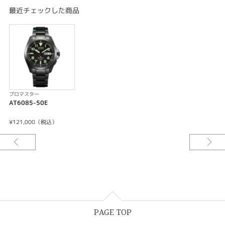
重量:96g
最近チェックした商品
厚み:11.4mm
ケースサイズ(横幅):39.0mm
ケース:スーパーチタニウム
表面処理:デュラテクトDLC(ブラック色)
ガラス:球面サファイアガラス（無反射コーティング）
バンド:三ツ折れプッシュタイプ
＜機能特長＞
-充電警告機能
プロマスター
-過充電防止機能
AT6085-50E
-パワーセーブ機能
-フル充電時約1年可動(パワーセーブ作動時)
¥121,000（税込）
-受信局自動選択機能
-定時受信機能
-強制受信機能
-パーペチュアルカレンダー
-デイ＆デイト表示
-和英切替機能
-時差設定機能
-パーフェックス(JIS1種耐磁、衝撃検知機能、針自動補正機能)
PAGE TOP