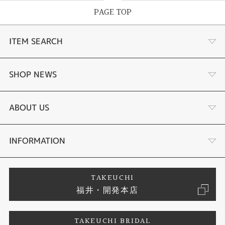
PAGE TOP
ITEM SEARCH
婚約指輪
SHOP NEWS
結婚指輪
ふくい時計宝石修理研究所
ABOUT US
セットリング
タケウチのこだわり
会社概要
INFORMATION
婚約ネックレス
プロポーズサポート
店舗情報
ご来店予約
TAKEUCHI
福井・開発本店
エタニティリング
ブランドリスト
お客様の声
特定商取引に関する表記
TAKEUCHI BRIDAL