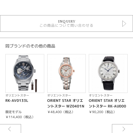
カテゴリ
時計
INQUIRY
メンズウォッチ
この商品について問い合わせる
黒文字盤
革ベルト
自動巻き（オートマティック）
10気圧防水
同ブランドのその他の商品
オリエントスター
メンズ 腕時計
手巻き
性別
メンズ
オリエントスター
オリエントスター
オリエントスター
腕時計
RK-AV0133L
ORIENT STAR オリエ
ORIENT STAR オリエ
O
ントスター WZ0401N
ントスター RK-AU000
ORIENT STAR
R
2S
7
限定モデル
￥48,400（税込）
￥90,200（税込）
￥114,400（税込）
紹介文