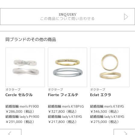
OCTAVE
INQUIRY
結婚指輪
この商品について問い合わせる
結婚指輪 ＞ 結婚指輪ゴージャス
デザイン
同ブランドのその他の商品
ゴージャス
テイスト
結婚指輪 ゴージャス
性別
オクターブ
オクターブ
オクターブ
レディース
Cercle セルクル
Fierte フィエルテ
Eclat エクラ
メンズ
結婚指輪 men's Pt900
結婚指輪 men's K18PtG
結婚指輪 men's K18YG
結
￥286,000（税込）
￥327,800（税込）
￥346,500（税込）
¥
紹介文
結婚指輪 lady's Pt900
結婚指輪 lady's K18YG
結婚指輪 lady's K18YG
結
￥231,000（税込）
￥217,800（税込）
￥275,000（税込）
¥
OCTAVE【Jurer】ジュレ
重なり合い 支え合う ふたりのこころ。ずっと ずっとこれからも…。心に誓