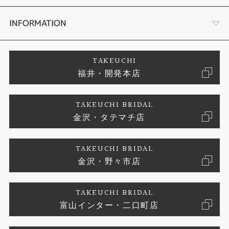
セットリング
タケウチのこだわり
会社概要
INFORMATION
婚約ネックレス
プロポーズサポート
店舗情報
ご来店予約
TAKEUCHI
福井・開発本店
エタニティリング
ブランドリスト
お客様の声
特定商取引に関する表記
TAKEUCHI BRIDAL
真珠
金沢・タテマチ店
ジュエリーリフォーム
お問い合わせ
プライバシーポリシー
TAKEUCHI BRIDAL
時計
金沢・野々市店
TAKEUCHI BRIDAL
富山インター・二口町店