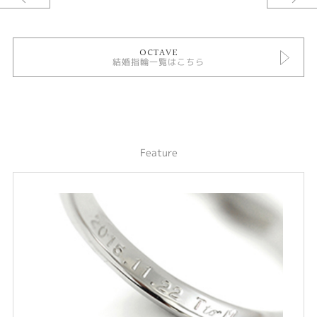
う 永遠の愛。∞（無限大）のマークをイメージした結婚指輪（マリッジリン
グ）。センター部分が絞れているため指を美しく見せる。少し個性のあるエ
タニティリング。
lady’sのマリッジリングには全て“永遠∞”にちなみ、SIクラスの上質なダイ
OCTAVE
ヤモンドが“0.08ct”になるようにセッティングされている。
結婚指輪一覧はこちら
〈OCTAVE CONCEPT〉
OCTAVE“オクターヴ”とはドレミファソラシドの8つの音の音階をいいま
す。1オクターヴとふたりの未来が無限に輝き続けますように。過去と現在
が響き合い明日へ続いていくこの道をこれから一緒に歩まれるおふたりの永
遠の幸福を願うセミオーダーブライダルリングです。
Feature
※選ばれる素材によって価格が変わります。