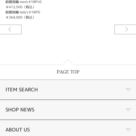
結婚指輪 men's K18PtG
￥412,500（税込）
結婚指輪 lady's K18PG
￥264,000（税込）
PAGE TOP
ITEM SEARCH
婚約指輪
SHOP NEWS
結婚指輪
ふくい時計宝石修理研究所
ABOUT US