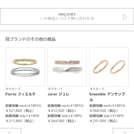
OCTAVE
INQUIRY
結婚指輪
この商品について問い合わせる
結婚指輪 ＞ 結婚指輪ゴージャス
デザイン
同ブランドのその他の商品
ゴージャス
テイスト
結婚指輪 ゴージャス
性別
オクターブ
オクターブ
オクターブ
レディース
Fierte フィエルテ
Jurer ジュレ
Ensemble アンサンブ
メンズ
ル
結婚指輪 men's K18PtG
結婚指輪 men's K18PtG
結婚指輪 men's K18PtG
結
￥327,800（税込）
￥412,500（税込）
￥368,500（税込）
紹介文
結婚指輪 lady's K18YG
結婚指輪 lady's K18PG
結婚指輪 lady's K18PG
結
￥217,800（税込）
￥264,000（税込）
￥231,000（税込）
OCTAVE【Bonheur】ボヌール
ささやかな毎日が かけがえのない毎日。いま 溢れてくる「ありがとう」。