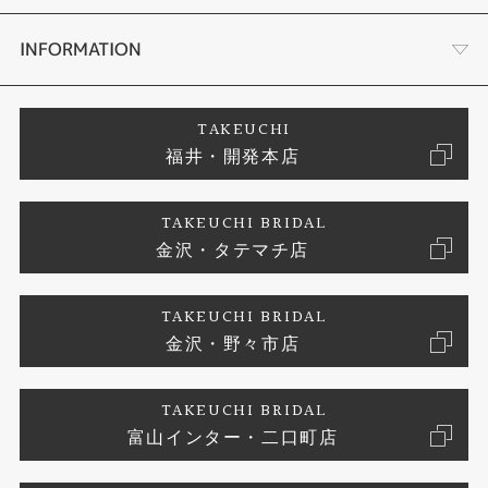
セットリング
タケウチのこだわり
会社概要
INFORMATION
婚約ネックレス
プロポーズサポート
店舗情報
ご来店予約
TAKEUCHI
福井・開発本店
エタニティリング
ブランドリスト
お客様の声
特定商取引に関する表記
TAKEUCHI BRIDAL
真珠
金沢・タテマチ店
ジュエリーリフォーム
お問い合わせ
プライバシーポリシー
TAKEUCHI BRIDAL
時計
金沢・野々市店
TAKEUCHI BRIDAL
富山インター・二口町店